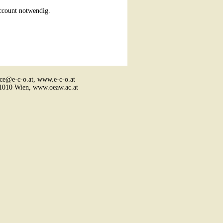
Account notwendig.
ice@e-c-o.at,
www.e-c-o.at
, 1010 Wien,
www.oeaw.ac.at