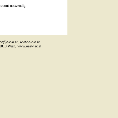
Account notwendig.
ice@e-c-o.at,
www.e-c-o.at
, 1010 Wien,
www.oeaw.ac.at